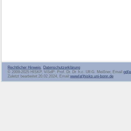
Rechtlicher Hinweis
,
Datenschutzerklärung
© 2009-2025 HISKP, ViSdP: Prof. Dr. Dr. h.c. Ulf-G. Meißner, Email:
gd(a
Zuletzt bearbeitet:20.02.2024, Email:
www(at)hiskp.uni-bonn.de