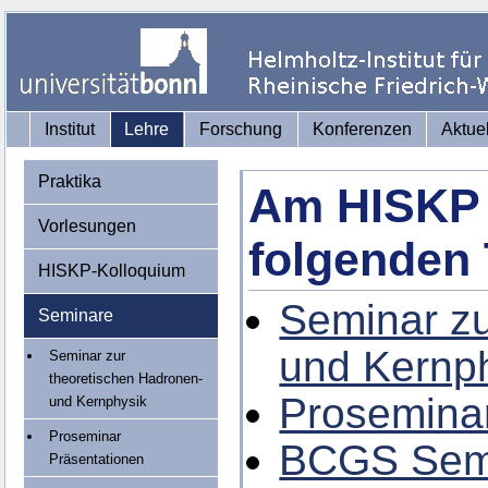
Institut
Lehre
Forschung
Konferenzen
Aktue
Praktika
Am HISKP 
Vorlesungen
folgenden 
HISKP-Kolloquium
Seminar zu
Seminare
und Kernp
Seminar zur
theoretischen Hadronen-
Proseminar
und Kernphysik
Proseminar
BCGS Sem
Präsentationen