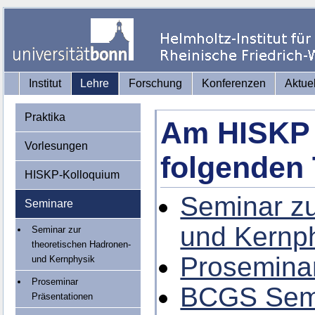
Institut
Lehre
Forschung
Konferenzen
Aktue
Praktika
Am HISKP 
Vorlesungen
folgenden 
HISKP-Kolloquium
Seminar zu
Seminare
und Kernp
Seminar zur
theoretischen Hadronen-
Proseminar
und Kernphysik
Proseminar
BCGS Sem
Präsentationen