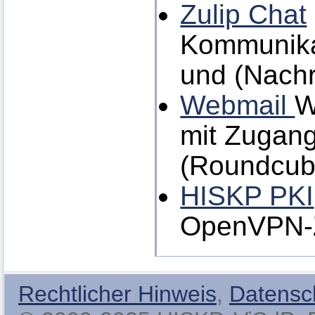
Zulip Chat
Kommunikat
und (Nachr
Webmail
W
mit Zugang
(Roundcub
HISKP PKI
OpenVPN-Ze
Rechtlicher Hinweis
,
Datensc