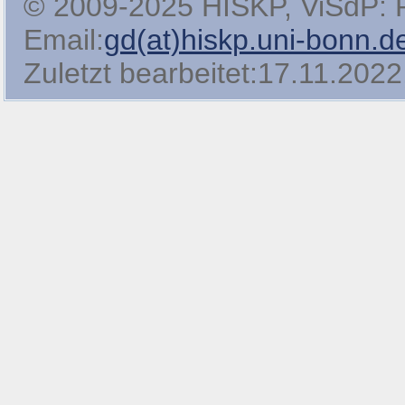
© 2009-2025 HISKP, ViSdP: Pro
Email:
gd(at)hiskp.uni-bonn.d
Zuletzt bearbeitet:17.11.2022