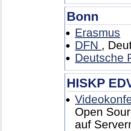
Bonn
Erasmus
DFN
, Deu
Deutsche P
HISKP EDV
Videokonfe
Open Sour
auf Server