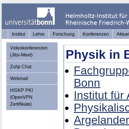
Institut
Lehre
Forschung
Konferenzen
Aktue
Videokonferenzen
Physik in
(Jitsi-Meet)
Zulip Chat
Fachgruppe
Webmail
Bonn
HISKP PKI
Institut f
(OpenVPN
Physikalisc
Zertifikate)
Argelander-