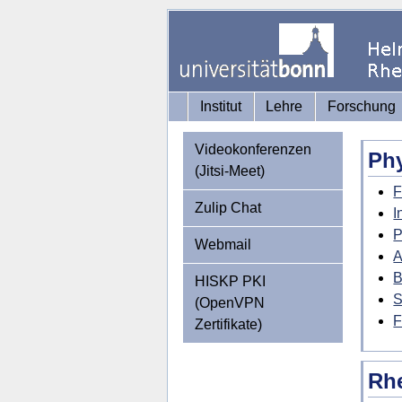
Institut
Lehre
Forschung
Videokonferenzen
Phy
(Jitsi-Meet)
F
Zulip Chat
I
P
Webmail
A
B
HISKP PKI
S
(OpenVPN
F
Zertifikate)
Rhe