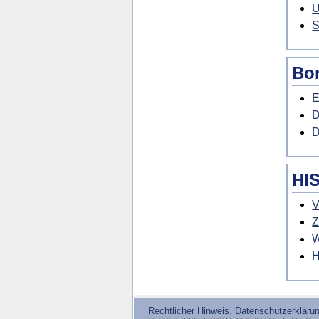
U
S
Bo
E
D
HI
V
Z
W
H
Rechtlicher Hinweis
,
Datenschutzerkläru