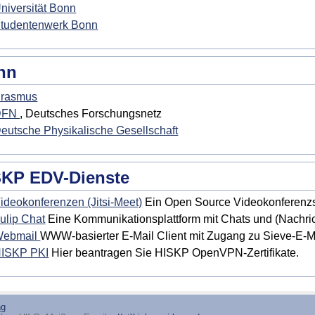
niversität Bonn
tudentenwerk Bonn
nn
rasmus
DFN
, Deutsches Forschungsnetz
eutsche Physikalische Gesellschaft
SKP EDV-Dienste
ideokonferenzen (Jitsi-Meet)
Ein Open Source Videokonferenzs
ulip Chat
Eine Kommunikationsplattform mit Chats und (Nachri
ebmail
WWW-basierter E-Mail Client mit Zugang zu Sieve-E-Ma
ISKP PKI
Hier beantragen Sie HISKP OpenVPN-Zertifikate.
ng