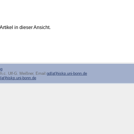
Artikel in dieser Ansicht.
ng
h.c. Ulf-G. Meißner, Email:
gd(at)hiskp.uni-bonn.de
at)hiskp.uni-bonn.de