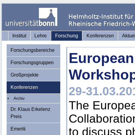
Institut
Lehre
Forschung
Konferenzen
Aktue
Forschungsbereiche
European
Forschungsgruppen
Worksho
Großprojekte
Konferenzen
29-31.03.20
Archiv
The Europea
Dr. Klaus Erkelenz
Collaborati
Preis
to discuss p
Emeriti