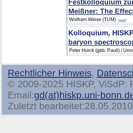
Festkolloquium zum
Meißner: The Effect
Wolfram Weise (TUM)
[mehr]
Kolloquium, HISK
baryon spectroscop
Peter Hurck (geb. Pauli) / Uni
Rechtlicher Hinweis
,
Datensc
© 2009-2025 HISKP, ViSdP: Pro
Email:
gd(at)hiskp.uni-bonn.d
Zuletzt bearbeitet:28.05.2010