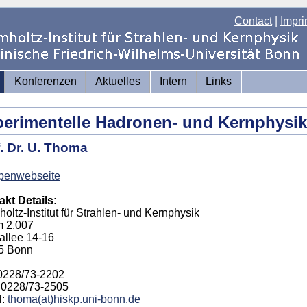
Contact
|
Impri
Konferenzen
Aktuelles
Intern
Links
erimentelle Hadronen- und Kernphysik
. Dr. U. Thoma
penwebseite
kt Details:
oltz-Institut für Strahlen- und Kernphysik
 2.007
allee 14-16
5 Bonn
 0228/73-2202
 0228/73-2505
l:
thoma(at)hiskp.uni-bonn.de