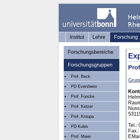
Institut
Lehre
Forschung
Forschungsbereiche
Exp
Forschungsgruppen
Prof
Prof. Beck
Grup
PD Eversheim
Konta
Prof. Funcke
Helmh
Raum
Prof. Ketzer
Nuss
5311
Prof. Kroupa
Tel.:
PD Kubis
Fax.:
EMai
Prof. Maier