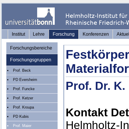
Institut
Lehre
Forschung
Konferenzen
Aktue
Forschungsbereiche
Festkörper
Forschungsgruppen
Materialfo
Prof. Beck
PD Eversheim
Prof. Dr. K.
Prof. Funcke
Prof. Ketzer
Prof. Kroupa
Kontakt Det
PD Kubis
Helmholtz-Ins
Prof. Maier