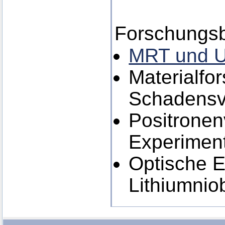
Forschungsb
MRT und Ul
Materialfo
Schadensv
Positronen
Experimen
Optische E
Lithiumnio