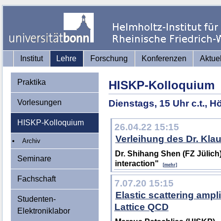
Institut
Lehre
Forschung
Konferenzen
Aktue
Praktika
HISKP-Kolloquium
Vorlesungen
Dienstags, 15 Uhr c.t., 
HISKP-Kolloquium
26.04.22 15:15
Verleihung des Dr. Kla
Archiv
Dr. Shihang Shen (FZ Jülich
Seminare
interaction"
[mehr]
Fachschaft
7.07.20 15:15
Elastic scattering ampl
Studenten-
Lattice QCD
Elektroniklabor