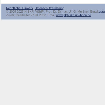
Rechtlicher Hinweis
,
Datenschutzerklärung
© 2009-2025 HISKP, ViSdP: Prof. Dr. Dr. h.c. Ulf-G. Meißner, Email:
gd(a
Zuletzt bearbeitet:27.01.2022, Email:
www(at)hiskp.uni-bonn.de