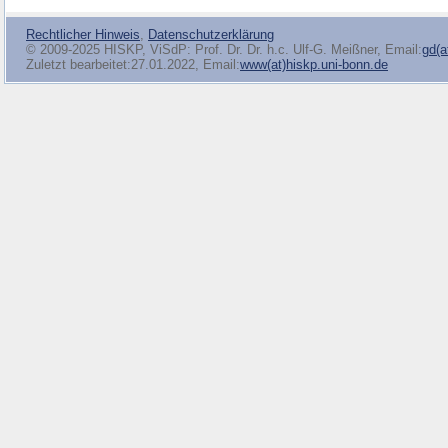
Rechtlicher Hinweis
,
Datenschutzerklärung
© 2009-2025 HISKP, ViSdP: Prof. Dr. Dr. h.c. Ulf-G. Meißner, Email:
gd(a
Zuletzt bearbeitet:27.01.2022, Email:
www(at)hiskp.uni-bonn.de