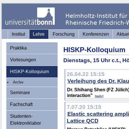
Institut
Lehre
Forschung
Konferenzen
Aktue
Praktika
HISKP-Kolloquium
Vorlesungen
Dienstags, 15 Uhr c.t., 
HISKP-Kolloquium
26.04.22 15:15
Verleihung des Dr. Kla
Archiv
Dr. Shihang Shen (FZ Jülich
Seminare
interaction"
[mehr]
Fachschaft
7.07.20 15:15
Elastic scattering ampl
Studenten-
Lattice QCD
Elektroniklabor