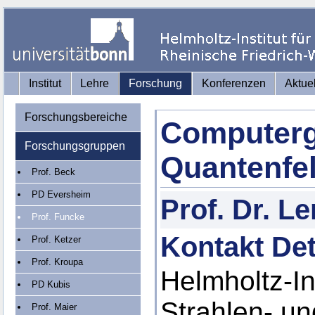
Institut
Lehre
Forschung
Konferenzen
Aktue
Forschungsbereiche
Computerg
Forschungsgruppen
Quantenfel
Prof. Beck
PD Eversheim
Prof. Dr. L
Prof. Funcke
Kontakt Det
Prof. Ketzer
Prof. Kroupa
Helmholtz-Ins
PD Kubis
Strahlen- u
Prof. Maier