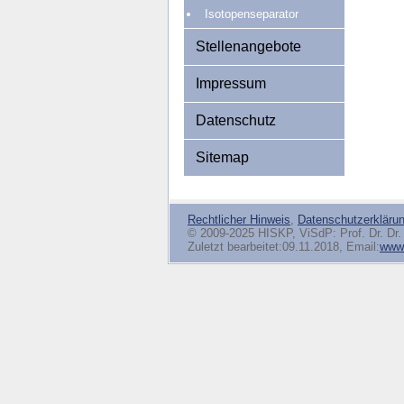
Isotopenseparator
Stellenangebote
Impressum
Datenschutz
Sitemap
Rechtlicher Hinweis
,
Datenschutzerkläru
© 2009-2025 HISKP, ViSdP: Prof. Dr. Dr. 
Zuletzt bearbeitet:09.11.2018, Email:
www(