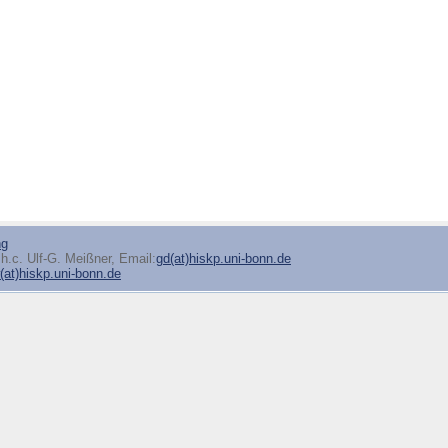
ng
h.c. Ulf-G. Meißner, Email:
gd(at)hiskp.uni-bonn.de
at)hiskp.uni-bonn.de