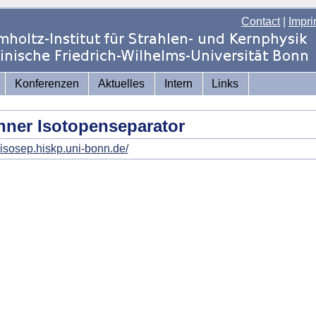
Contact
|
Impri
Konferenzen
Aktuelles
Intern
Links
ner Isotopenseparator
//isosep.hiskp.uni-bonn.de/