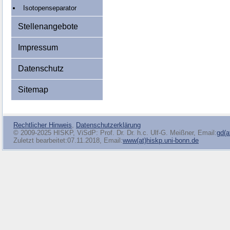
Isotopenseparator
Stellenangebote
Impressum
Datenschutz
Sitemap
Rechtlicher Hinweis
,
Datenschutzerklärung
© 2009-2025 HISKP, ViSdP: Prof. Dr. Dr. h.c. Ulf-G. Meißner, Email:
gd(a
Zuletzt bearbeitet:07.11.2018, Email:
www(at)hiskp.uni-bonn.de