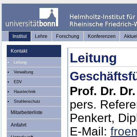
Institut
Lehre
Forschung
Konferenzen
Aktue
Kontakt
Leitung
Leitung
Geschäftsfü
Verwaltung
EDV
Prof. Dr. Dr
Haustechnik
pers. Refere
Strahlenschutz
Mitarbeiterliste
Penkert, Dipl
Anfahrt
E-Mail:
froe