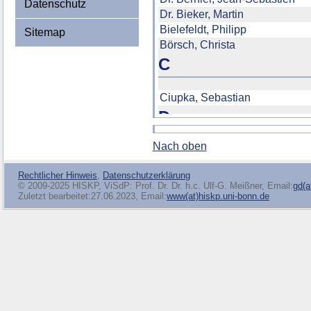
Datenschutz
Sitemap
Nach oben
Rechtlicher Hinweis
,
Datenschutzerklärung
© 2009-2025 HISKP, ViSdP: Prof. Dr. Dr. h.c. Ulf-G. Meißner, Email:
gd(a
Zuletzt bearbeitet:27.06.2023, Email:
www(at)hiskp.uni-bonn.de