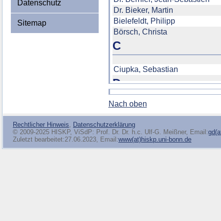
Datenschutz
Sitemap
Nach oben
Rechtlicher Hinweis
,
Datenschutzerklärung
© 2009-2025 HISKP, ViSdP: Prof. Dr. Dr. h.c. Ulf-G. Meißner, Email:
gd(a
Zuletzt bearbeitet:27.06.2023, Email:
www(at)hiskp.uni-bonn.de