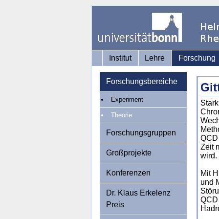
Institut
Lehre
Forschung
Forschungsbereiche
Gi
Experiment
Stark
Chro
Theorie
Wechs
Metho
Forschungsgruppen
QCD i
Zeit 
Großprojekte
wird.
Konferenzen
Mit H
und M
Störu
Dr. Klaus Erkelenz
QCD w
Preis
Hadro