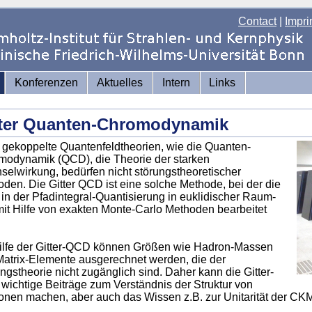
Contact
|
Impri
Konferenzen
Aktuelles
Intern
Links
tter Quanten-Chromodynamik
 gekoppelte Quantenfeldtheorien, wie die Quanten-
modynamik (QCD), die Theorie der starken
elwirkung, bedürfen nicht störungstheoretischer
den. Die Gitter QCD ist eine solche Methode, bei der die
n der Pfadintegral-Quantisierung in euklidischer Raum-
mit Hilfe von exakten Monte-Carlo Methoden bearbeitet
ilfe der Gitter-QCD können Größen wie Hadron-Massen
atrix-Elemente ausgerechnet werden, die der
ngstheorie nicht zugänglich sind. Daher kann die Gitter-
ichtige Beiträge zum Verständnis der Struktur von
nen machen, aber auch das Wissen z.B. zur Unitarität der CKM