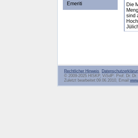
Emeriti
Die M
Menge
sind 
Hoch
Jülich
Rechtlicher Hinweis
,
Datenschutzerkläru
© 2009-2025 HISKP, ViSdP: Prof. Dr. Dr. 
Zuletzt bearbeitet:09.06.2010, Email:
www(