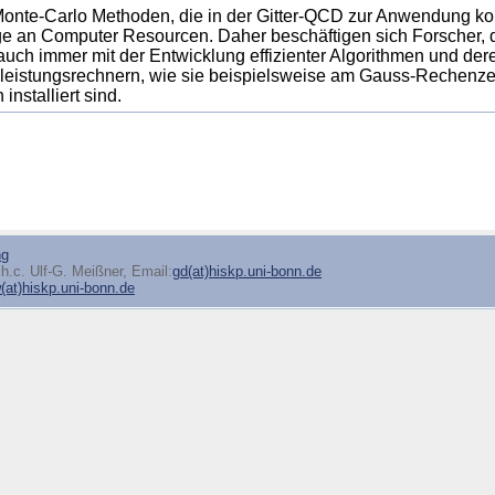
onte-Carlo Methoden, die in der Gitter-QCD zur Anwendung k
 an Computer Resourcen. Daher beschäftigen sich Forscher, di
auch immer mit der Entwicklung effizienter Algorithmen und de
leistungsrechnern, wie sie beispielsweise am Gauss-Rechenz
 installiert sind.
ng
h.c. Ulf-G. Meißner, Email:
gd(at)hiskp.uni-bonn.de
at)hiskp.uni-bonn.de