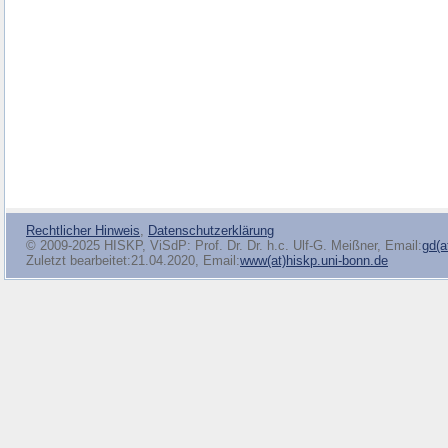
Rechtlicher Hinweis
,
Datenschutzerklärung
© 2009-2025 HISKP, ViSdP: Prof. Dr. Dr. h.c. Ulf-G. Meißner, Email:
gd(a
Zuletzt bearbeitet:21.04.2020, Email:
www(at)hiskp.uni-bonn.de