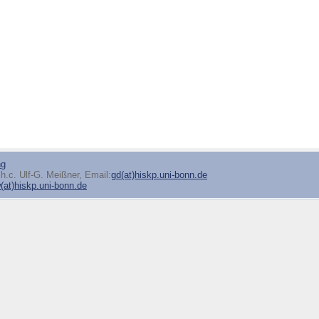
ng
h.c. Ulf-G. Meißner, Email:
gd(at)hiskp.uni-bonn.de
at)hiskp.uni-bonn.de