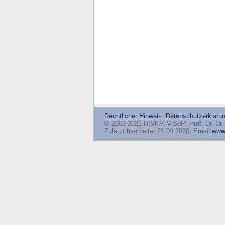
Rechtlicher Hinweis
,
Datenschutzerkläru
© 2009-2025 HISKP, ViSdP: Prof. Dr. Dr. 
Zuletzt bearbeitet:21.04.2020, Email:
www(