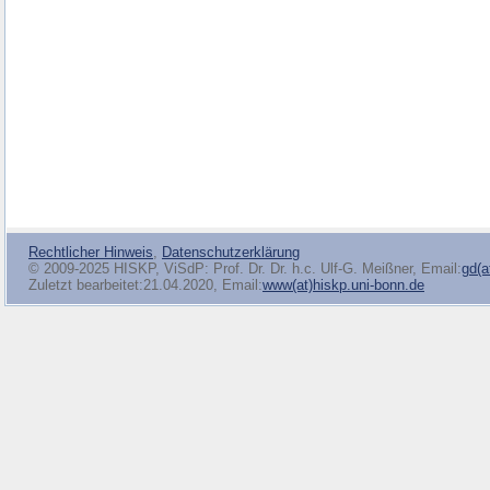
Rechtlicher Hinweis
,
Datenschutzerklärung
© 2009-2025 HISKP, ViSdP: Prof. Dr. Dr. h.c. Ulf-G. Meißner, Email:
gd(a
Zuletzt bearbeitet:21.04.2020, Email:
www(at)hiskp.uni-bonn.de