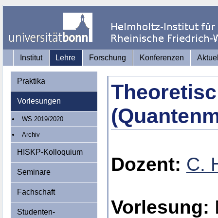
Institut
Lehre
Forschung
Konferenzen
Aktue
Praktika
Theoretisc
Vorlesungen
(Quantenm
WS 2019/2020
Archiv
HISKP-Kolloquium
Dozent:
C. 
Seminare
Fachschaft
Vorlesung:
D
Studenten-