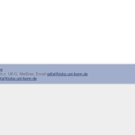
ng
h.c. Ulf-G. Meißner, Email:
gd(at)hiskp.uni-bonn.de
at)hiskp.uni-bonn.de