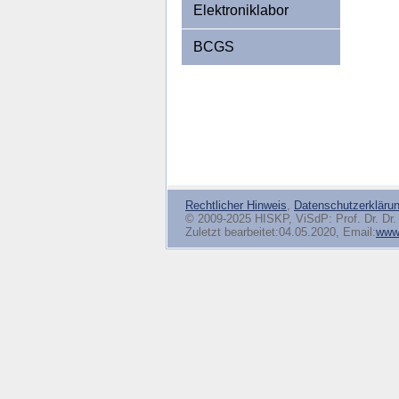
Elektroniklabor
BCGS
Rechtlicher Hinweis
,
Datenschutzerkläru
© 2009-2025 HISKP, ViSdP: Prof. Dr. Dr. 
Zuletzt bearbeitet:04.05.2020, Email:
www(