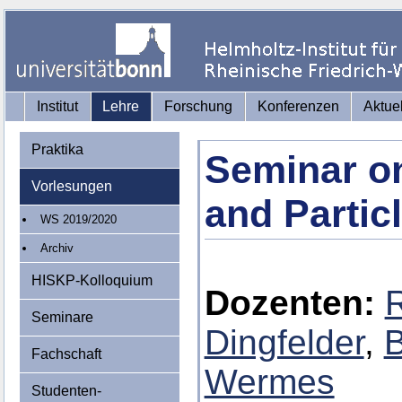
Institut
Lehre
Forschung
Konferenzen
Aktue
Praktika
Seminar on
Vorlesungen
and Partic
WS 2019/2020
Archiv
HISKP-Kolloquium
Dozenten:
Seminare
Dingfelder
,
B
Fachschaft
Wermes
Studenten-