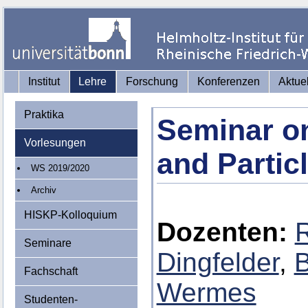
Institut
Lehre
Forschung
Konferenzen
Aktue
Praktika
Seminar on
Vorlesungen
and Partic
WS 2019/2020
Archiv
HISKP-Kolloquium
Dozenten:
Seminare
Dingfelder
,
B
Fachschaft
Wermes
Studenten-