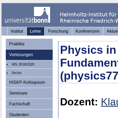
Institut
Lehre
Forschung
Konferenzen
Aktue
Praktika
Physics in
Vorlesungen
Fundament
WS 2019/2020
(physics77
Archiv
HISKP-Kolloquium
Seminare
Dozent:
Kla
Fachschaft
Studenten-