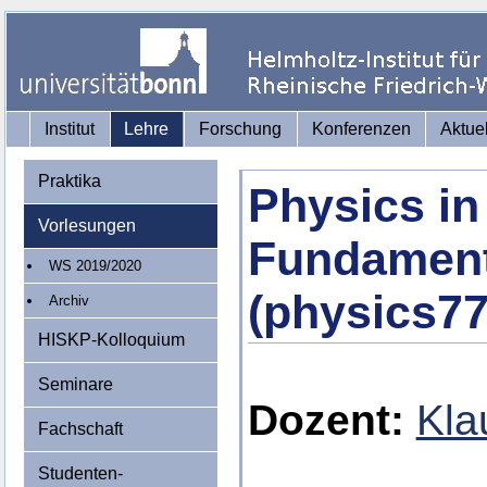
Institut
Lehre
Forschung
Konferenzen
Aktue
Praktika
Physics in
Vorlesungen
Fundament
WS 2019/2020
(physics77
Archiv
HISKP-Kolloquium
Seminare
Dozent:
Kla
Fachschaft
Studenten-