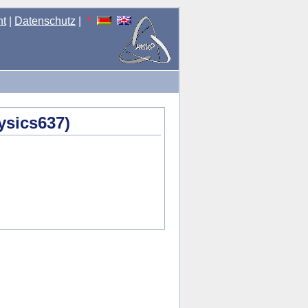
nt
|
Datenschutz
|
ysics637)