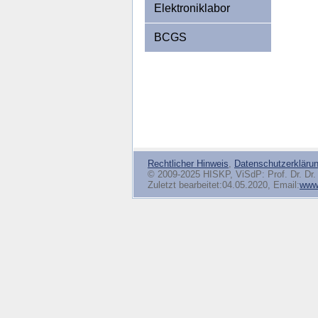
Elektroniklabor
BCGS
Rechtlicher Hinweis
,
Datenschutzerkläru
© 2009-2025 HISKP, ViSdP: Prof. Dr. Dr. 
Zuletzt bearbeitet:04.05.2020, Email:
www(