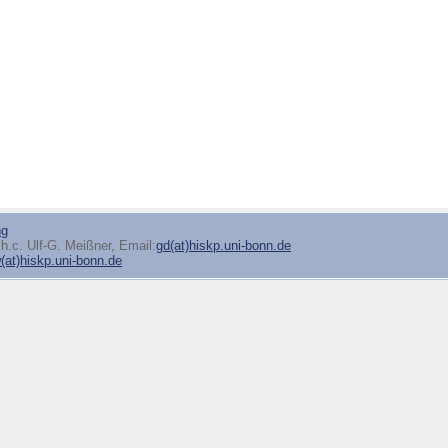
ng
h.c. Ulf-G. Meißner, Email:
gd(at)hiskp.uni-bonn.de
at)hiskp.uni-bonn.de