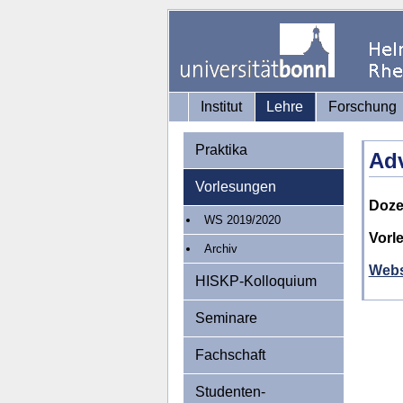
Institut
Lehre
Forschung
Praktika
Adv
Vorlesungen
Doze
WS 2019/2020
Vorl
Archiv
Webs
HISKP-Kolloquium
Seminare
Fachschaft
Studenten-