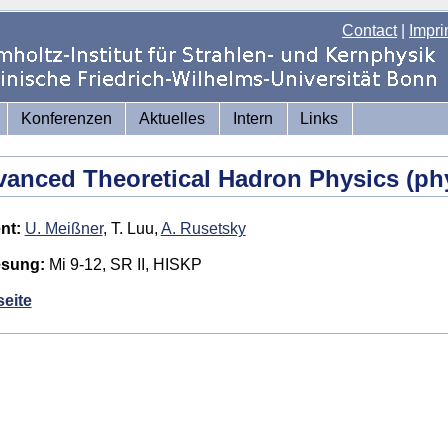
Contact
|
Impri
Konferenzen
Aktuelles
Intern
Links
anced Theoretical Hadron Physics (ph
nt:
U. Meißner
, T. Luu,
A. Rusetsky
esung:
Mi 9-12, SR II, HISKP
eite