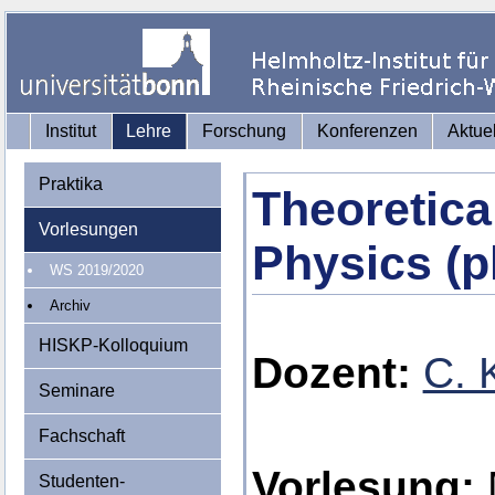
Institut
Lehre
Forschung
Konferenzen
Aktue
Praktika
Theoretica
Vorlesungen
Physics (p
WS 2019/2020
Archiv
HISKP-Kolloquium
Dozent:
C. 
Seminare
Fachschaft
Vorlesung:
M
Studenten-