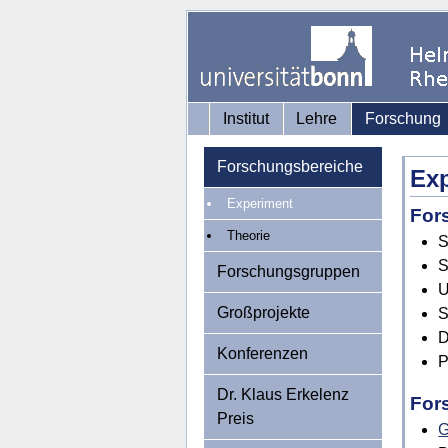
Institut
Lehre
Forschung
Forschungsbereiche
Exp
Experiment
For
Theorie
S
S
Forschungsgruppen
U
Großprojekte
S
D
Konferenzen
P
Dr. Klaus Erkelenz
For
Preis
G