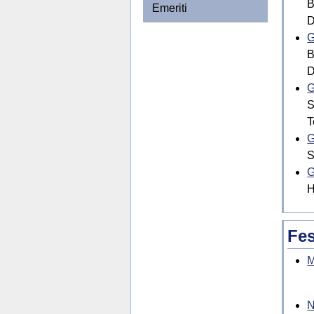
B
Emeriti
D
G
B
D
G
S
T
G
S
G
H
Fes
M
N