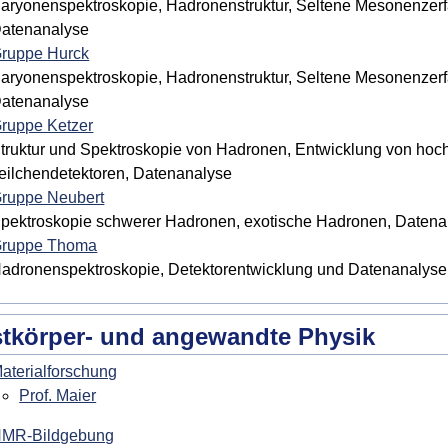
aryonenspektroskopie, Hadronenstruktur, Seltene Mesonenzerfä
atenanalyse
ruppe Hurck
aryonenspektroskopie, Hadronenstruktur, Seltene Mesonenzerfä
atenanalyse
ruppe Ketzer
truktur und Spektroskopie von Hadronen, Entwicklung von hoc
eilchendetektoren, Datenanalyse
ruppe Neubert
pektroskopie schwerer Hadronen, exotische Hadronen, Datena
ruppe Thoma
adronenspektroskopie, Detektorentwicklung und Datenanalyse,
tkörper- und angewandte Physik
aterialforschung
Prof. Maier
MR-Bildgebung