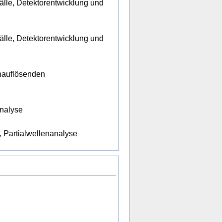
lle, Detektorentwicklung und
lle, Detektorentwicklung und
hauflösenden
nalyse
 Partialwellenanalyse