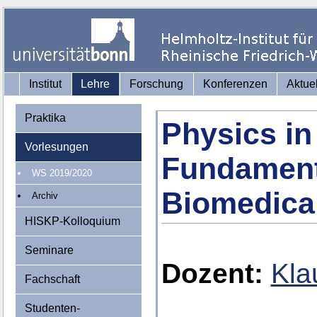
Institut
Lehre
Forschung
Konferenzen
Aktue
Praktika
Physics in
Vorlesungen
Fundament
WS 2019/2020
Biomedical
Archiv
HISKP-Kolloquium
Seminare
Dozent:
Kla
Fachschaft
Studenten-