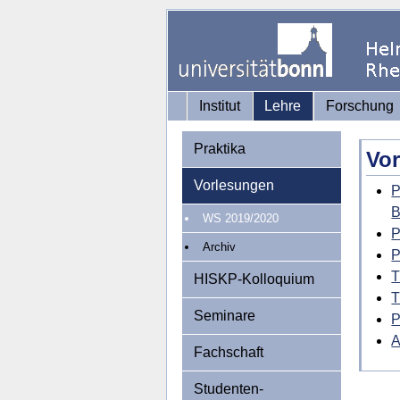
Institut
Lehre
Forschung
Praktika
Vo
Vorlesungen
P
B
WS 2019/2020
P
Archiv
P
T
HISKP-Kolloquium
T
Seminare
P
A
Fachschaft
Studenten-