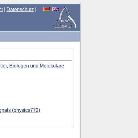
nt
|
Datenschutz
|
ler, Biologen und Molekulare
gnals (physics772)