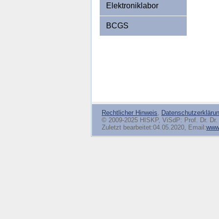
Elektroniklabor
BCGS
Rechtlicher Hinweis
,
Datenschutzerkläru
© 2009-2025 HISKP, ViSdP: Prof. Dr. Dr. 
Zuletzt bearbeitet:04.05.2020, Email:
www(