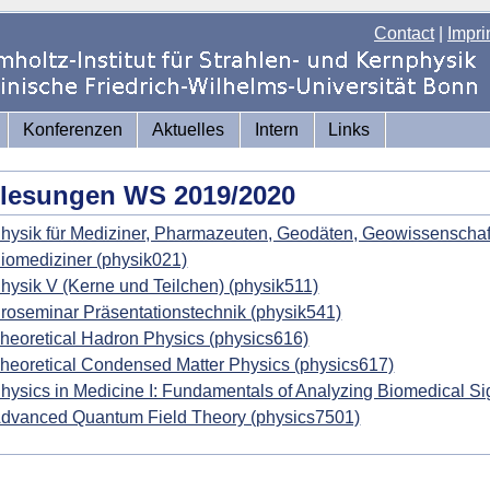
Contact
|
Impri
Konferenzen
Aktuelles
Intern
Links
rlesungen WS 2019/2020
hysik für Mediziner, Pharmazeuten, Geodäten, Geowissenschaft
iomediziner (physik021)
hysik V (Kerne und Teilchen) (physik511)
roseminar Präsentationstechnik (physik541)
heoretical Hadron Physics (physics616)
heoretical Condensed Matter Physics (physics617)
hysics in Medicine I: Fundamentals of Analyzing Biomedical Si
dvanced Quantum Field Theory (physics7501)