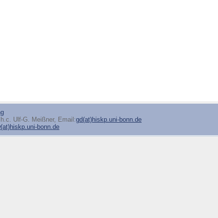
ng
h.c. Ulf-G. Meißner, Email:
gd(at)hiskp.uni-bonn.de
at)hiskp.uni-bonn.de