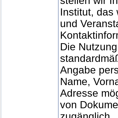
stellen wir 
Institut, da
und Veranst
Kontaktinfor
Die Nutzung 
standardmäßi
Angabe per
Name, Vorna
Adresse mög
von Dokument
zugänglich.