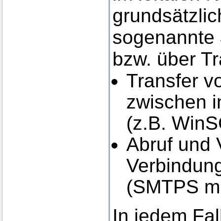
grundsätzlic
sogenannte
bzw. über Tr
Transfer 
zwischen i
(z.B. Win
Abruf und 
Verbindung
(SMTPS mi
In jedem Fal