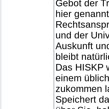
Gebot der T
hier genannt
Rechtsansp
und der Univ
Auskunft und
bleibt natür
Das HISKP w
einem üblic
zukommen la
Speichert d