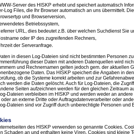
WW-Server des HISKP erhebt und speichert automatisch Infor
r-Log Files, die Ihr Browser automatisch an uns übermittelt. Die
rowsertyp und Browserversion,
erwendetes Betriebssystem,
eferrer URL, dies bedeutet z.B. über welchen Suchdienst Sie 
ostname oder IP des zugreifenden Rechners,
hrzeit der Serveranfrage.
aten in diesen Log-Dateien sind nicht bestimmten Personen zu
mmenführung dieser Daten mit anderen Datenquellen wird nic
ummern und Rechnernamen gelten jedoch gem. der aktuellen G
onenbezogene Daten. Das HISKP speichert die Angaben in den
rüfung, ob die Systeme korrekt arbeiten und zur Gefahrenabwe
h werden die Daten gelöscht. Auch für Log-Dateien, die Zugriffs
ndene Seiten aufzeichnen werden für den gleichen Zeitraum a
og-Dateien verbleiben im HISKP und werden weder an andere E
oder an externe Dritte oder Auftragsdatenverarbeiter oder an
og-Dateien sind vor Zugriff durch unberechtigte Personen und 
kies
nternetseiten des HISKP verwenden so genannte Cookies. Cook
n Schaden an und enthalten keine Viren. Cookies sind kleine Te