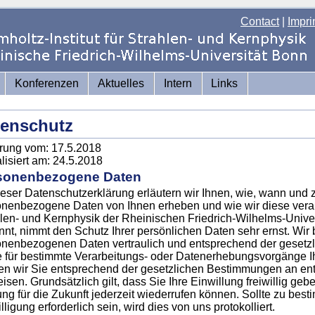
Contact
|
Impri
Konferenzen
Aktuelles
Intern
Links
tenschutz
rung vom: 17.5.2018
lisiert am: 24.5.2018
sonenbezogene Daten
ieser Datenschutzerklärung erläutern wir Ihnen, wie, wann und
nenbezogene Daten von Ihnen erheben und wie wir diese verabe
len- und Kernphysik der Rheinischen Friedrich-Wilhelms-Unive
nt, nimmt den Schutz Ihrer persönlichen Daten sehr ernst. Wir
nenbezogenen Daten vertraulich und entsprechend der gesetzl
e für bestimmte Verarbeitungs- oder Datenerhebungsvorgänge Ihr
n wir Sie entsprechend der gesetzlichen Bestimmungen an ent
isen. Grundsätzlich gilt, dass Sie Ihre Einwillung freiwillig ge
ng für die Zukunft jederzeit wiederrufen können. Sollte zu bes
lligung erforderlich sein, wird dies von uns protokolliert.