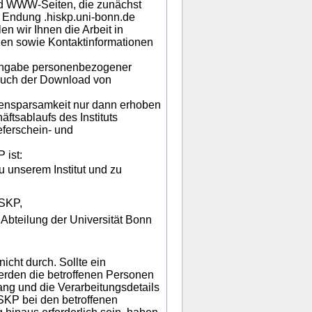
nd WWW-Seiten, die zunächst
r Endung .hiskp.uni-bonn.de
n wir Ihnen die Arbeit in
gen sowie Kontaktinformationen
 Angabe personenbezogener
Auch der Download von
nsparsamkeit nur dann erhoben
ftsablaufs des Instituts
eferschein- und
ist:
 unserem Institut und zu
ISKP,
Abteilung der Universität Bonn
cht durch. Sollte ein
werden die betroffenen Personen
ang und die Verarbeitungsdetails
ISKP bei den betroffenen