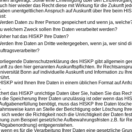
nen angefragt. Sollte eine Einwilligung über den Einzelvorgang
uch hier wieder das Recht diese mit Wirkung für die Zukunft jed
aben unentgeltlichen Anspruch auf Auskunft über Ihre beim HI
st:
erden Daten zu Ihrer Person gespeichert und wenn ja, welche
u welchem Zweck sollen Ihre Daten verarbeitet werden?
oher hat das HISKP Ihre Daten?
erden Ihre Daten an Dritte weitergegeben, wenn ja, wer sind 
uftragsverarbeiter?
vorliegende Datenschutzerklärung des HISKP gibt allgemein g
nft zu den hier genannten Auskunftspflichten. Ihr Rechtsans
niversität Bonn auf individuelle Auskunft und Information zu Ihr
ührt.
ISKP wird Ihnen Ihre Daten in einem üblichen Format auf Anf
.
hert das HISKP unrichtige Daten über Sie, haben Sie das Recht
die Speicherung Ihrer Daten unzulässig ist oder wenn das HIS
 Aufgabenerfüllung benötigt, muss das HISKP Ihre Daten lösche
hmsweise kann an Stelle der Berichtigung oder Löschung Ihrer
sich weder die Richtigkeit noch die Unrichtigkeit der Daten fest
ung zum Beispiel gesetzliche Aufbewahrungsfristen z.B. für
 Abgabenordnung) entgegenstehen.
wenn es für die Verarbeitung Ihrer Daten eine gesetzliche Grun