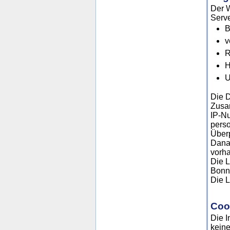
Der W
Serve
B
v
R
H
U
Die D
Zusa
IP-N
pers
Überp
Danac
vorha
Die L
Bonn 
Die L
Coo
Die I
keine