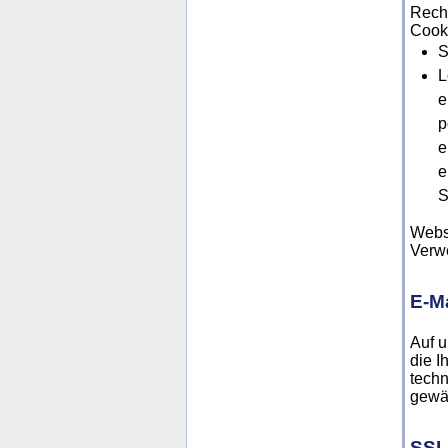
Rechn
Cook
S
L
e
p
e
e
S
Webse
Verw
E-Ma
Auf u
die I
techn
gewäh
SSL