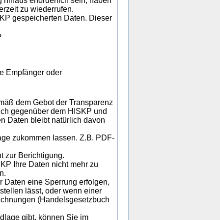
 hinaus erforderlich sein, haben
erzeit zu wiederrufen.
SKP gespeicherten Daten. Dieser
?
die Empfänger oder
emäß dem Gebot der Transparenz
pruch gegenüber dem HISKP und
en Daten bleibt natürlich davon
rage zukommen lassen. Z.B. PDF-
 zur Berichtigung.
KP Ihre Daten nicht mehr zu
n.
 Daten eine Sperrung erfolgen,
stellen lässt, oder wenn einer
 Rechnungen (Handelsgesetzbuch
dlage gibt, können Sie im