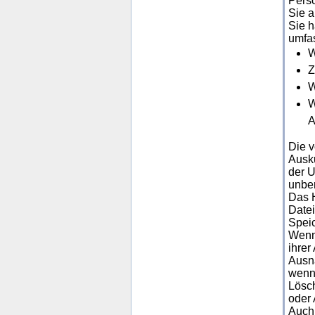
Perso
Sie a
Sie h
umfas
W
Z
W
W
A
Die 
Ausku
der U
unber
Das H
Datei
Speic
Wenn 
ihrer
Ausna
wenn 
Lösch
oder
Auch 