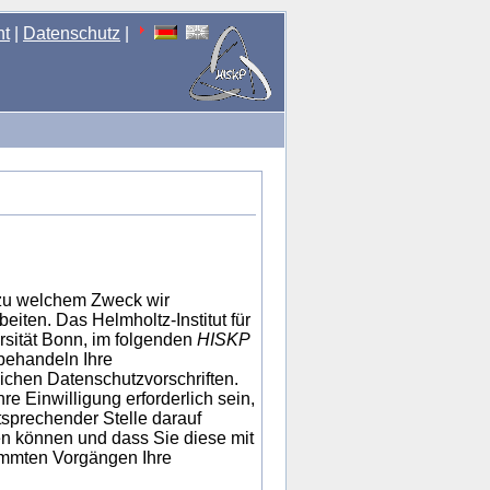
nt
|
Datenschutz
|
 zu welchem Zweck wir
iten. Das Helmholtz-Institut für
rsität Bonn, im folgenden
HISKP
 behandeln Ihre
ichen Datenschutzvorschriften.
e Einwilligung erforderlich sein,
sprechender Stelle darauf
ben können und dass Sie diese mit
timmten Vorgängen Ihre