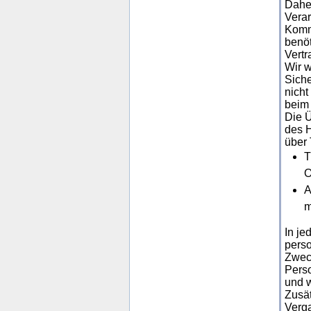
Daher
Verar
Kommu
benö
Vertr
Wir w
Siche
nicht
beim 
Die 
des H
über 
T
O
A
m
In je
perso
Zweck
Perso
und w
Zusät
Verga