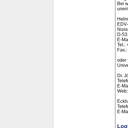
Bei 
unent
Helmh
EDV-A
Nuss
D-53
E-Ma
Tel.:
Fax.:
oder 
Unive
Dr. J
Telef
E-Ma
Web: 
Eckha
Telef
E-Ma
Logf