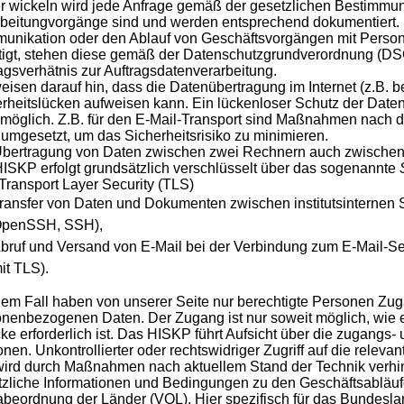
 wickeln wird jede Anfrage gemäß der gesetzlichen Bestimmun
beitungvorgänge sind und werden entsprechend dokumentiert. 
nikation oder den Ablauf von Geschäftsvorgängen mit Person
tigt, stehen diese gemäß der Datenschutzgrundverordnung (D
agsverhätnis zur Auftragsdatenverarbeitung.
eisen darauf hin, dass die Datenübertragung im Internet (z.B. 
rheitslücken aufweisen kann. Ein lückenloser Schutz der Daten v
 möglich. Z.B. für den E-Mail-Transport sind Maßnahmen nach 
umgesetzt, um das Sicherheitsrisiko zu minimieren.
Übertragung von Daten zwischen zwei Rechnern auch zwischen
ISKP erfolgt grundsätzlich verschlüsselt über das sogenannte
Transport Layer Security (TLS)
ransfer von Daten und Dokumenten zwischen institutsinternen 
penSSH, SSH),
bruf und Versand von E-Mail bei der Verbindung zum E-Mail-
it TLS).
dem Fall haben von unserer Seite nur berechtigte Personen Zug
nenbezogenen Daten. Der Zugang ist nur soweit möglich, wie
e erforderlich ist. Das HISKP führt Aufsicht über die zugangs- u
nen. Unkontrollierter oder rechtswidriger Zugriff auf die relev
ird durch Maßnahmen nach aktuellem Stand der Technik verhin
zliche Informationen und Bedingungen zu den Geschäftsabläufe
beordnung der Länder (VOL). Hier spezifisch für das Bundesla