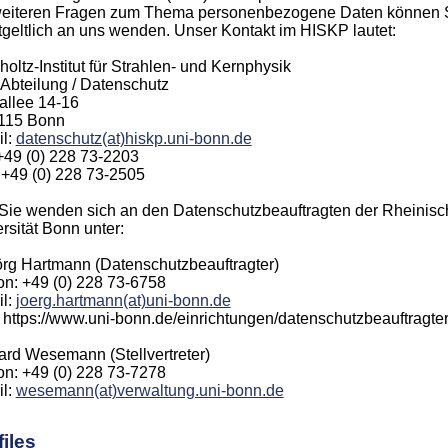
weiteren Fragen zum Thema personenbezogene Daten können Si
geltlich an uns wenden. Unser Kontakt im HISKP lautet:
oltz-Institut für Strahlen- und Kernphysik
bteilung / Datenschutz
allee 14-16
115 Bonn
il:
datenschutz(at)hiskp.uni-bonn.de
 +49 (0) 228 73-2203
 +49 (0) 228 73-2505
Sie wenden sich an den Datenschutzbeauftragten der Rheinisc
rsität Bonn unter:
örg Hartmann (Datenschutzbeauftragter)
on: +49 (0) 228 73-6758
il:
joerg.hartmann(at)uni-bonn.de
https://www.uni-bonn.de/einrichtungen/datenschutzbeauftragte
rd Wesemann (Stellvertreter)
on: +49 (0) 228 73-7278
il:
wesemann(at)verwaltung.uni-bonn.de
iles