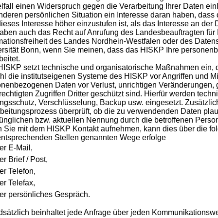
lfall einen Widerspruch gegen die Verarbeitung Ihrer Daten ei
deren persönlichen Situation ein Interesse daran haben, dass 
ieses Interesse höher einzustufen ist, als das Interesse an der
aben auch das Recht auf Anrufung des Landesbeauftragten für
mationsfreiheit des Landes Nordhein-Westfalen oder des Daten
rsität Bonn, wenn Sie meinen, dass das HISKP Ihre personen
beitet.
ISKP setzt technische und organisatorische Maßnahmen ein, da
l die institutseigenen Systeme des HISKP vor Angriffen und M
nenbezogenen Daten vor Verlust, unrichtigen Veränderungen, 
echtigten Zugriffen Dritter geschützt sind. Hierfür werden tec
gsschutz, Verschlüsselung, Backup usw. eingesetzt. Zusätzlic
beitungsprozess überprüft, ob die zu verwendenden Daten pla
ünglichen bzw. aktuellen Nennung durch die betroffenen Person
Sie mit dem HISKP Kontakt aufnehmen, kann dies über die fo
entsprechenden Stellen genannten Wege erfolge
er E-Mail,
er Brief / Post,
er Telefon,
er Telefax,
er persönliches Gespräch.
dsätzlich beinhaltet jede Anfrage über jeden Kommunikations