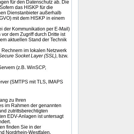
gen für den Datenschutz ab. Die
Sofern das HISKP für die
en Dienstanbieter außerhalb
SGVO) mit dem HISKP in einem
bei der Kommunikation per E-Mail)
or dem Zugriff durch Dritte ist
dem aktuellen Stand der Technik
 Rechnern im lokalen Netzwerk
Secure Socket Layer (SSL)
, bzw.
Servern (z.B. WinSCP,
Server (SMTPS mit TLS, IMAPS
ang zu Ihren
 es im Rahmen der genannten
nd zutrittsberechtigten
anten EDV-Anlagen ist untersagt
dert.
n finden Sie in der
nd Nordrhein-Westfalen.