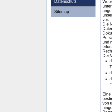
Datenschutz
Websi
unter
angeb
Sitemap
unser
vor.
Die N
Daten
Dokum
Pers
und n
erfor
Rech
Der 
d
T
d
d
f
Eine 
besti
von u
hinge