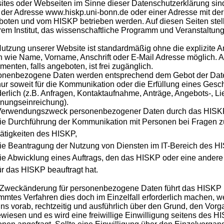
tes oder Webseiten im Sinne dieser Datenschutzerklärung si
 der Adresse www.hiskp.uni-bonn.de oder einer Adresse mit de
oten und vom HISKP betrieben werden. Auf diesen Seiten stelle
em Institut, das wissenschaftliche Programm und Veranstaltun
utzung unserer Website ist standardmäßig ohne die explizite
 wie Name, Vorname, Anschrift oder E-Mail Adresse möglich. 
enten, falls angeboten, ist frei zugänglich.
onenbezogene Daten werden entsprechend dem Gebot der Date
ur soweit für die Kommunikation oder die Erfüllung eines Geschä
derlich (z.B. Anfragen, Kontaktaufnahme, Anträge, Angebots-, Li
nungseinreichung).
Verwendungszweck personenbezogener Daten durch das HISKP 
ie Durchführung der Kommunikation mit Personen bei Fragen zu
ätigkeiten des HISKP,
ie Beantragung der Nutzung von Diensten im IT-Bereich des H
ie Abwicklung eines Auftrags, den das HISKP oder eine andere 
ür das HISKP beauftragt hat.
Zweckänderung für personenbezogene Daten führt das HISKP ni
mmtes Verfahren dies doch im Einzelfall erforderlich machen, 
ns vorab, rechtzeitig und ausführlich über den Grund, den Vorg
wiesen und es wird eine freiwillige Einwilligung seitens des H