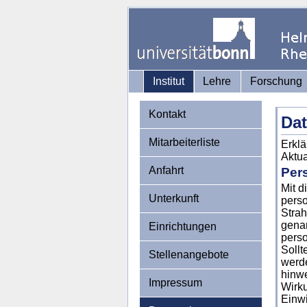
Institut
Lehre
Forschung
Kontakt
Da
Mitarbeiterliste
Erklä
Aktua
Anfahrt
Per
Mit d
Unterkunft
perso
Strah
genan
Einrichtungen
perso
Sollt
Stellenangebote
werde
hinwe
Impressum
Wirku
Einwi