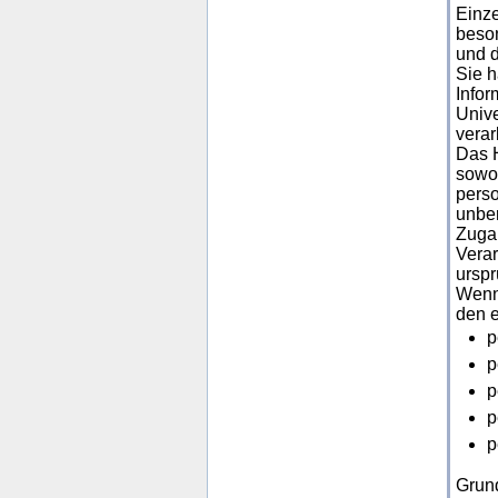
Einze
beson
und d
Sie h
Infor
Unive
verar
Das H
sowoh
perso
unber
Zugan
Verar
urspr
Wenn 
den 
p
p
p
p
p
Grun