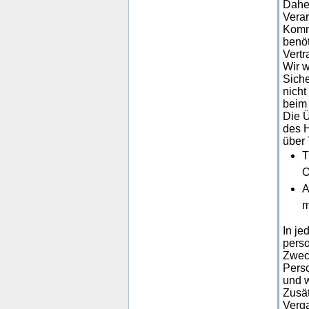
Daher
Verar
Kommu
benö
Vertr
Wir w
Siche
nicht
beim 
Die 
des H
über 
T
O
A
m
In je
perso
Zweck
Perso
und w
Zusät
Verga