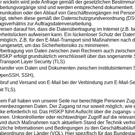
 wickeln wird jede Anfrage gemäß der gesetzlichen Bestimmun
beitungvorgänge sind und werden entsprechend dokumentiert. 
nikation oder den Ablauf von Geschäftsvorgängen mit Person
tigt, stehen diese gemäß der Datenschutzgrundverordnung (D
agsverhätnis zur Auftragsdatenverarbeitung.
eisen darauf hin, dass die Datenübertragung im Internet (z.B. 
rheitslücken aufweisen kann. Ein lückenloser Schutz der Daten v
 möglich. Z.B. für den E-Mail-Transport sind Maßnahmen nach 
umgesetzt, um das Sicherheitsrisiko zu minimieren.
Übertragung von Daten zwischen zwei Rechnern auch zwischen
ISKP erfolgt grundsätzlich verschlüsselt über das sogenannte
Transport Layer Security (TLS)
ransfer von Daten und Dokumenten zwischen institutsinternen 
penSSH, SSH),
bruf und Versand von E-Mail bei der Verbindung zum E-Mail-
it TLS).
dem Fall haben von unserer Seite nur berechtigte Personen Zug
nenbezogenen Daten. Der Zugang ist nur soweit möglich, wie
e erforderlich ist. Das HISKP führt Aufsicht über die zugangs- u
nen. Unkontrollierter oder rechtswidriger Zugriff auf die relev
ird durch Maßnahmen nach aktuellem Stand der Technik verhin
zliche Informationen und Bedingungen zu den Geschäftsabläufe
beordnung der Länder (VOL). Hier spezifisch für das Bundesla