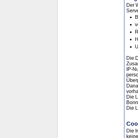
Der W
Serve
B
v
R
H
U
Die D
Zusa
IP-N
pers
Überp
Danac
vorha
Die L
Bonn 
Die L
Coo
Die I
keine