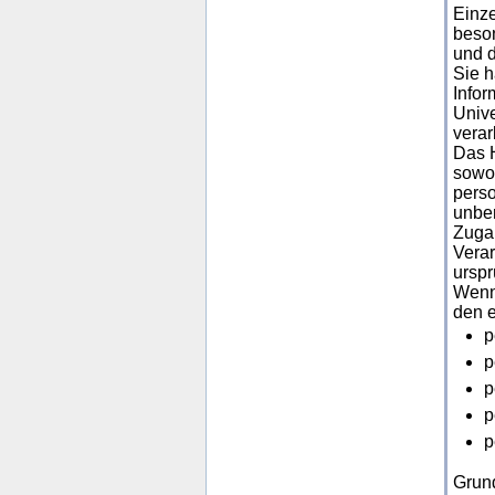
Einze
beson
und d
Sie h
Infor
Unive
verar
Das H
sowoh
perso
unber
Zugan
Verar
urspr
Wenn 
den 
p
p
p
p
p
Grun