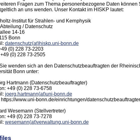
weiteren Fragen zum Thema personenbezogene Daten können Si
geltlich an uns wenden. Unser Kontakt im HISKP lautet:
oltz-Institut für Strahlen- und Kernphysik
bteilung / Datenschutz
allee 14-16
115 Bonn
il:
datenschutz(at)hiskp.uni-bonn.de
 +49 (0) 228 73-2203
 +49 (0) 228 73-2505
Sie wenden sich an den Datenschutzbeauftragten der Rheinisc
rsität Bonn unter:
örg Hartmann (Datenschutzbeauftragter)
on: +49 (0) 228 73-6758
il:
joerg.hartmann(at)uni-bonn.de
https://www.uni-bonn.de/einrichtungen/datenschutzbeauftragte
rd Wesemann (Stellvertreter)
on: +49 (0) 228 73-7278
il:
wesemann(at)verwaltung.uni-bonn.de
iles