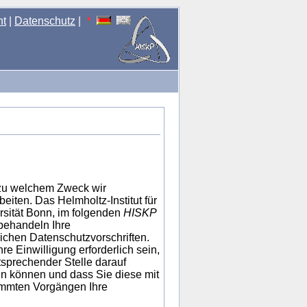
nt
|
Datenschutz
|
 zu welchem Zweck wir
iten. Das Helmholtz-Institut für
rsität Bonn, im folgenden
HISKP
 behandeln Ihre
ichen Datenschutzvorschriften.
e Einwilligung erforderlich sein,
sprechender Stelle darauf
ben können und dass Sie diese mit
timmten Vorgängen Ihre