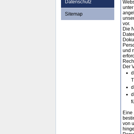
Datenschutz
Websi
unter
angeb
Sitemap
unser
vor.
Die N
Daten
Dokum
Pers
und n
erfor
Rech
Der 
d
T
d
d
f
Eine 
besti
von u
hinge