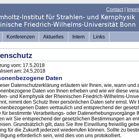
Contact
|
Impri
Konferenzen
Aktuelles
Intern
Links
tenschutz
rung vom: 17.5.2018
lisiert am: 24.5.2018
sonenbezogene Daten
ieser Datenschutzerklärung erläutern wir Ihnen, wie, wann und
nenbezogene Daten von Ihnen erheben und wie wir diese verabe
len- und Kernphysik der Rheinischen Friedrich-Wilhelms-Unive
nt, nimmt den Schutz Ihrer persönlichen Daten sehr ernst. Wir
nenbezogenen Daten vertraulich und entsprechend der gesetzl
e für bestimmte Verarbeitungs- oder Datenerhebungsvorgänge Ihr
n wir Sie entsprechend der gesetzlichen Bestimmungen an ent
isen. Grundsätzlich gilt, dass Sie Ihre Einwillung freiwillig ge
ng für die Zukunft jederzeit wiederrufen können. Sollte zu bes
lligung erforderlich sein, wird dies von uns protokolliert.