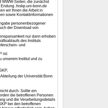
nd WWW-Seiten, die zunächst
r Endung .hiskp.uni-bonn.de
n wir Ihnen die Arbeit in
gen sowie Kontaktinformationen
 Angabe personenbezogener
Auch der Download von
nsparsamkeit nur dann erhoben
ftsablaufs des Instituts
eferschein- und
ist:
 unserem Institut und zu
ISKP,
Abteilung der Universität Bonn
cht durch. Sollte ein
werden die betroffenen Personen
ang und die Verarbeitungsdetails
ISKP bei den betroffenen