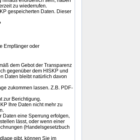
 hinaus erforderlich sein, haben
erzeit zu wiederrufen.
SKP gespeicherten Daten. Dieser
?
die Empfänger oder
emäß dem Gebot der Transparenz
pruch gegenüber dem HISKP und
en Daten bleibt natürlich davon
rage zukommen lassen. Z.B. PDF-
 zur Berichtigung.
KP Ihre Daten nicht mehr zu
n.
 Daten eine Sperrung erfolgen,
stellen lässt, oder wenn einer
 Rechnungen (Handelsgesetzbuch
dlage gibt, können Sie im