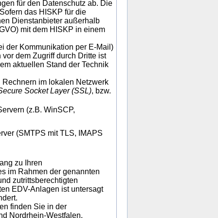
gen für den Datenschutz ab. Die
Sofern das HISKP für die
en Dienstanbieter außerhalb
SGVO) mit dem HISKP in einem
bei der Kommunikation per E-Mail)
or dem Zugriff durch Dritte ist
dem aktuellen Stand der Technik
 Rechnern im lokalen Netzwerk
Secure Socket Layer (SSL)
, bzw.
Servern (z.B. WinSCP,
Server (SMTPS mit TLS, IMAPS
ang zu Ihren
 es im Rahmen der genannten
nd zutrittsberechtigten
anten EDV-Anlagen ist untersagt
dert.
n finden Sie in der
nd Nordrhein-Westfalen.