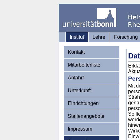
Institut
Lehre
Forschung
Kontakt
Da
Mitarbeiterliste
Erklä
Aktua
Anfahrt
Per
Mit d
Unterkunft
perso
Strah
genan
Einrichtungen
perso
Sollt
Stellenangebote
werde
hinwe
Impressum
Wirku
Einwi