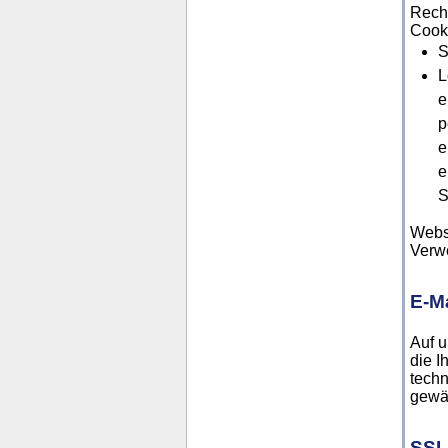
Rechn
Cook
S
L
e
p
e
e
S
Webse
Verw
E-Ma
Auf u
die I
techn
gewäh
SSL