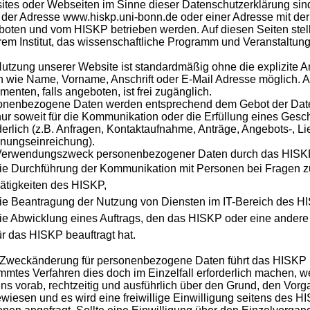
tes oder Webseiten im Sinne dieser Datenschutzerklärung si
 der Adresse www.hiskp.uni-bonn.de oder einer Adresse mit de
oten und vom HISKP betrieben werden. Auf diesen Seiten stelle
em Institut, das wissenschaftliche Programm und Veranstaltun
utzung unserer Website ist standardmäßig ohne die explizite
 wie Name, Vorname, Anschrift oder E-Mail Adresse möglich. 
enten, falls angeboten, ist frei zugänglich.
onenbezogene Daten werden entsprechend dem Gebot der Date
ur soweit für die Kommunikation oder die Erfüllung eines Geschä
derlich (z.B. Anfragen, Kontaktaufnahme, Anträge, Angebots-, Li
nungseinreichung).
Verwendungszweck personenbezogener Daten durch das HISKP 
ie Durchführung der Kommunikation mit Personen bei Fragen zu
ätigkeiten des HISKP,
ie Beantragung der Nutzung von Diensten im IT-Bereich des H
ie Abwicklung eines Auftrags, den das HISKP oder eine andere 
ür das HISKP beauftragt hat.
Zweckänderung für personenbezogene Daten führt das HISKP ni
mmtes Verfahren dies doch im Einzelfall erforderlich machen, 
ns vorab, rechtzeitig und ausführlich über den Grund, den Vorg
wiesen und es wird eine freiwillige Einwilligung seitens des H