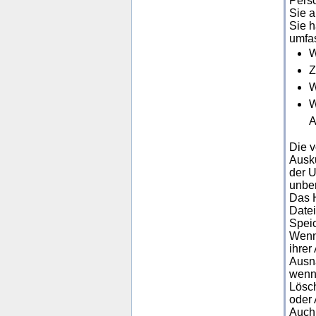
Perso
Sie a
Sie h
umfas
W
Z
W
W
A
Die 
Ausku
der U
unber
Das H
Datei
Speic
Wenn 
ihrer
Ausna
wenn 
Lösch
oder
Auch 