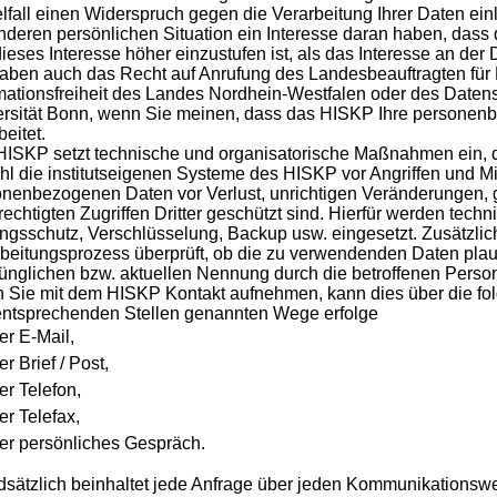
lfall einen Widerspruch gegen die Verarbeitung Ihrer Daten ei
deren persönlichen Situation ein Interesse daran haben, dass 
ieses Interesse höher einzustufen ist, als das Interesse an der
aben auch das Recht auf Anrufung des Landesbeauftragten für
mationsfreiheit des Landes Nordhein-Westfalen oder des Daten
rsität Bonn, wenn Sie meinen, dass das HISKP Ihre personen
beitet.
ISKP setzt technische und organisatorische Maßnahmen ein, da
l die institutseigenen Systeme des HISKP vor Angriffen und M
nenbezogenen Daten vor Verlust, unrichtigen Veränderungen, 
echtigten Zugriffen Dritter geschützt sind. Hierfür werden tec
gsschutz, Verschlüsselung, Backup usw. eingesetzt. Zusätzlic
beitungsprozess überprüft, ob die zu verwendenden Daten pla
ünglichen bzw. aktuellen Nennung durch die betroffenen Person
Sie mit dem HISKP Kontakt aufnehmen, kann dies über die fo
entsprechenden Stellen genannten Wege erfolge
er E-Mail,
er Brief / Post,
er Telefon,
er Telefax,
er persönliches Gespräch.
dsätzlich beinhaltet jede Anfrage über jeden Kommunikations