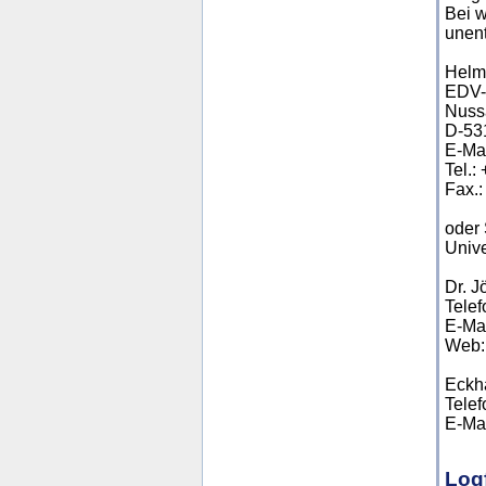
Bei 
unent
Helmh
EDV-A
Nuss
D-53
E-Ma
Tel.:
Fax.:
oder 
Unive
Dr. J
Telef
E-Ma
Web: 
Eckha
Telef
E-Ma
Logf