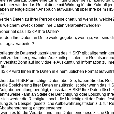
nen angefragt. Sollte eine Einwilligung über den Einzelvorgang
uch hier wieder das Recht diese mit Wirkung für die Zukunft jed
aben unentgeltlichen Anspruch auf Auskunft über Ihre beim HI
st:
erden Daten zu Ihrer Person gespeichert und wenn ja, welche
u welchem Zweck sollen Ihre Daten verarbeitet werden?
oher hat das HISKP Ihre Daten?
erden Ihre Daten an Dritte weitergegeben, wenn ja, wer sind 
uftragsverarbeiter?
vorliegende Datenschutzerklärung des HISKP gibt allgemein g
nft zu den hier genannten Auskunftspflichten. Ihr Rechtsans
niversität Bonn auf individuelle Auskunft und Information zu Ihr
ührt.
ISKP wird Ihnen Ihre Daten in einem üblichen Format auf Anf
.
hert das HISKP unrichtige Daten über Sie, haben Sie das Recht
die Speicherung Ihrer Daten unzulässig ist oder wenn das HIS
 Aufgabenerfüllung benötigt, muss das HISKP Ihre Daten lösche
hmsweise kann an Stelle der Berichtigung oder Löschung Ihrer
sich weder die Richtigkeit noch die Unrichtigkeit der Daten fest
ung zum Beispiel gesetzliche Aufbewahrungsfristen z.B. für
 Abgabenordnung) entgegenstehen.
wenn es für die Verarbeitung Ihrer Daten eine gesetzliche Grun