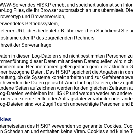
WW-Server des HISKP erhebt und speichert automatisch Infor
r-Log Files, die Ihr Browser automatisch an uns übermittelt. Die
rowsertyp und Browserversion,
erwendetes Betriebssystem,
eferrer URL, dies bedeutet z.B. über welchen Suchdienst Sie 
ostname oder IP des zugreifenden Rechners,
hrzeit der Serveranfrage.
aten in diesen Log-Dateien sind nicht bestimmten Personen zu
mmenführung dieser Daten mit anderen Datenquellen wird nic
ummern und Rechnernamen gelten jedoch gem. der aktuellen G
onenbezogene Daten. Das HISKP speichert die Angaben in den
rüfung, ob die Systeme korrekt arbeiten und zur Gefahrenabwe
h werden die Daten gelöscht. Auch für Log-Dateien, die Zugriffs
ndene Seiten aufzeichnen werden für den gleichen Zeitraum a
og-Dateien verbleiben im HISKP und werden weder an andere E
oder an externe Dritte oder Auftragsdatenverarbeiter oder an
og-Dateien sind vor Zugriff durch unberechtigte Personen und 
kies
nternetseiten des HISKP verwenden so genannte Cookies. Cook
n Schaden an und enthalten keine Viren. Cookies sind kleine Te