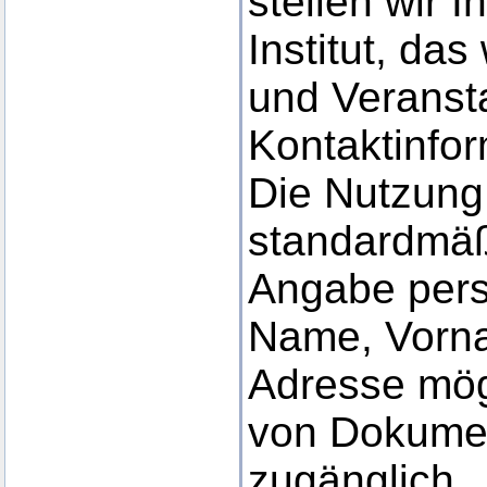
stellen wir 
Institut, da
und Veranst
Kontaktinfor
Die Nutzung 
standardmäßi
Angabe per
Name, Vorna
Adresse mög
von Dokument
zugänglich.