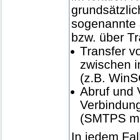
grundsätzlic
sogenannte
bzw. über Tr
Transfer 
zwischen i
(z.B. Win
Abruf und 
Verbindung
(SMTPS mi
In jedem Fal