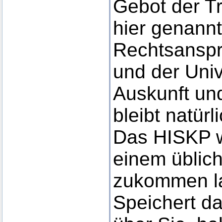
Gebot der T
hier genannt
Rechtsansp
und der Univ
Auskunft und
bleibt natür
Das HISKP w
einem üblic
zukommen la
Speichert d