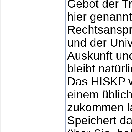
Gebot der T
hier genannt
Rechtsansp
und der Univ
Auskunft und
bleibt natür
Das HISKP w
einem üblic
zukommen la
Speichert d