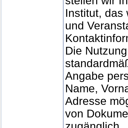
stellen wir 
Institut, da
und Veranst
Kontaktinfor
Die Nutzung 
standardmäßi
Angabe per
Name, Vorna
Adresse mög
von Dokument
zugänglich.