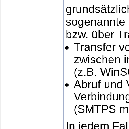
grundsätzlic
sogenannte
bzw. über Tr
Transfer 
zwischen i
(z.B. Win
Abruf und 
Verbindung
(SMTPS mi
In jedem Fal