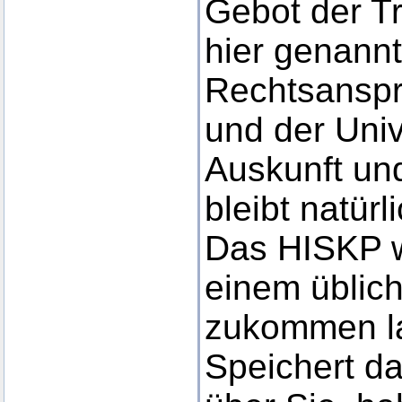
Gebot der T
hier genannt
Rechtsansp
und der Univ
Auskunft und
bleibt natür
Das HISKP w
einem üblic
zukommen la
Speichert d