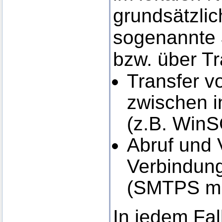
grundsätzlic
sogenannte
bzw. über Tr
Transfer 
zwischen i
(z.B. Win
Abruf und 
Verbindung
(SMTPS mi
In jedem Fal