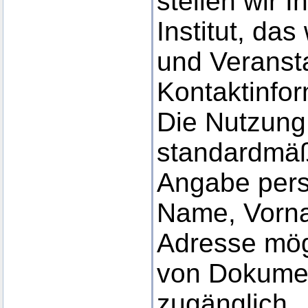
stellen wir 
Institut, da
und Veranst
Kontaktinfor
Die Nutzung 
standardmäßi
Angabe per
Name, Vorna
Adresse mög
von Dokument
zugänglich.