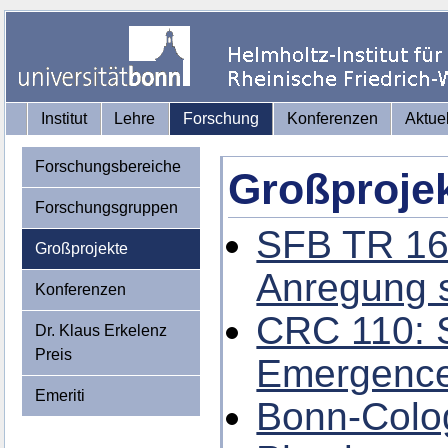
Institut
Lehre
Forschung
Konferenzen
Aktue
Forschungsbereiche
Großproje
Forschungsgruppen
SFB TR 16
Großprojekte
Anregung 
Konferenzen
CRC 110: 
Dr. Klaus Erkelenz
Preis
Emergence 
Emeriti
Bonn-Colo