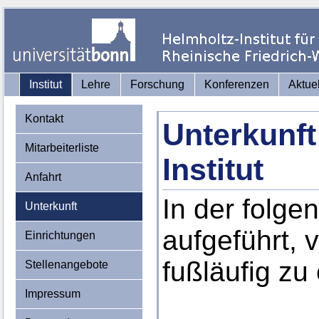
Institut
Lehre
Forschung
Konferenzen
Aktue
Kontakt
Unterkunf
Mitarbeiterliste
Institut
Anfahrt
In der folge
Unterkunft
aufgeführt, 
Einrichtungen
fußläufig zu 
Stellenangebote
Impressum