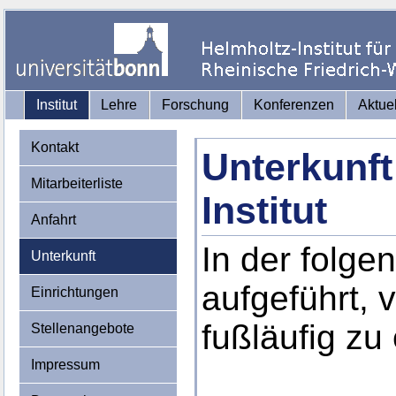
Institut
Lehre
Forschung
Konferenzen
Aktue
Kontakt
Unterkunf
Mitarbeiterliste
Institut
Anfahrt
In der folge
Unterkunft
aufgeführt, 
Einrichtungen
fußläufig zu 
Stellenangebote
Impressum