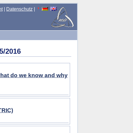
nt
|
Datenschutz
|
5/2016
 what do we know and why
TRIC)