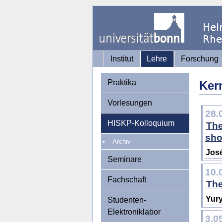
Institut
Lehre
Forschung
Praktika
Ker
Vorlesungen
28.
HISKP-Kolloquium
The
sho
Archiv
José
Seminare
10.
Fachschaft
The
Yury
Studenten-
Elektroniklabor
3.0