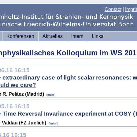
Contact
|
Impri
Konferenzen
Aktuelles
Intern
Links
nphysikalisches Kolloquium im WS 201
06.16 16:15
 extraordinary case of light scalar resonances:
uld we care?
 R. Peláez (Madrid)
[mehr]
05.16 16:15
 Time Reversal Invariance experiment at COSY (
 Valdau (FZ Juelich)
[mehr]
5.16 16:15