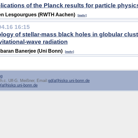
lications of the Planck results for particle physic
ien Lesgourgues (RWTH Aachen)
[mehr]
04.16 16:15
logy of stellar-mass black holes in globular clust
vitational-wave radiation
baran Banerjee (Uni Bonn)
[mehr]
ng
h.c. Ulf-G. Meißner, Email:
gd(at)hiskp.uni-bonn.de
at)hiskp.uni-bonn.de