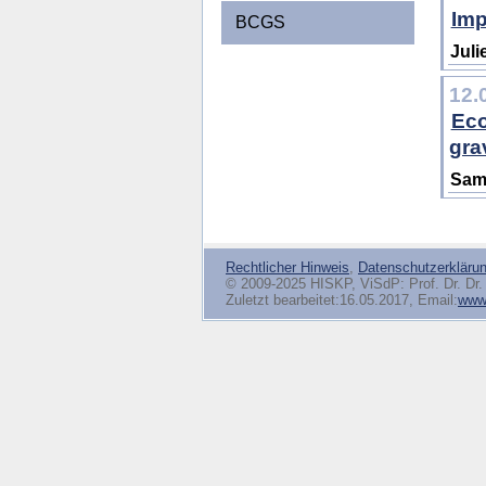
Imp
BCGS
Jul
12.
Eco
gra
Sam
Rechtlicher Hinweis
,
Datenschutzerkläru
© 2009-2025 HISKP, ViSdP: Prof. Dr. Dr. 
Zuletzt bearbeitet:16.05.2017, Email:
www(