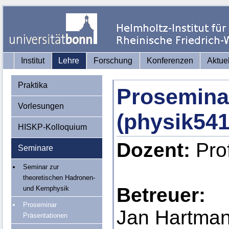
Institut
Lehre
Forschung
Konferenzen
Aktue
Praktika
Prosemina
Vorlesungen
(physik541
HISKP-Kolloquium
Dozent:
Pro
Seminare
Seminar zur
theoretischen Hadronen-
Betreuer:
und Kernphysik
Proseminar
Jan Hartma
Präsentationen