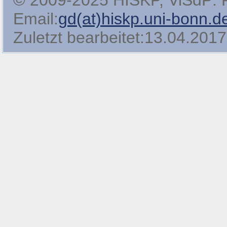
© 2009-2025 HISKP, ViSdP: Pro
Email:
gd(at)hiskp.uni-bonn.d
Zuletzt bearbeitet:13.04.2017