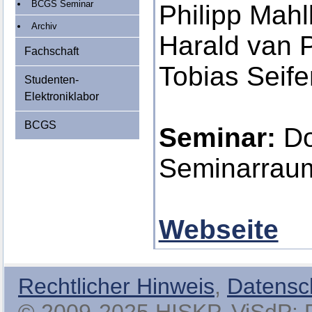
BCGS Seminar
Philipp Mah
Archiv
Harald van 
Fachschaft
Tobias Seife
Studenten-
Elektroniklabor
BCGS
Seminar:
Do
Seminarrau
Webseite
Rechtlicher Hinweis
,
Datensc