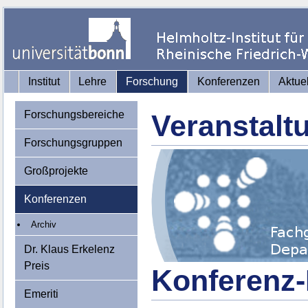
Institut
Lehre
Forschung
Konferenzen
Aktue
Forschungsbereiche
Veranstalt
Forschungsgruppen
Großprojekte
Konferenzen
Archiv
Dr. Klaus Erkelenz
Preis
Konferenz-
Emeriti