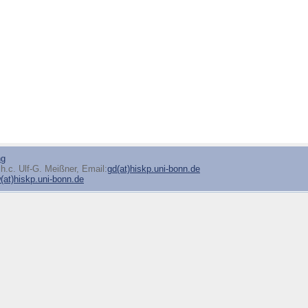
ng
h.c. Ulf-G. Meißner, Email:
gd(at)hiskp.uni-bonn.de
at)hiskp.uni-bonn.de