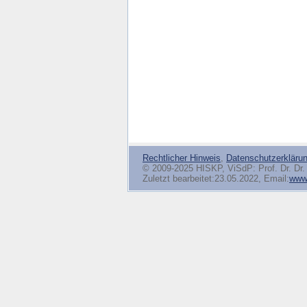
Rechtlicher Hinweis
,
Datenschutzerkläru
© 2009-2025 HISKP, ViSdP: Prof. Dr. Dr. 
Zuletzt bearbeitet:23.05.2022, Email:
www(