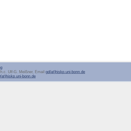
ng
h.c. Ulf-G. Meißner, Email:
gd(at)hiskp.uni-bonn.de
at)hiskp.uni-bonn.de