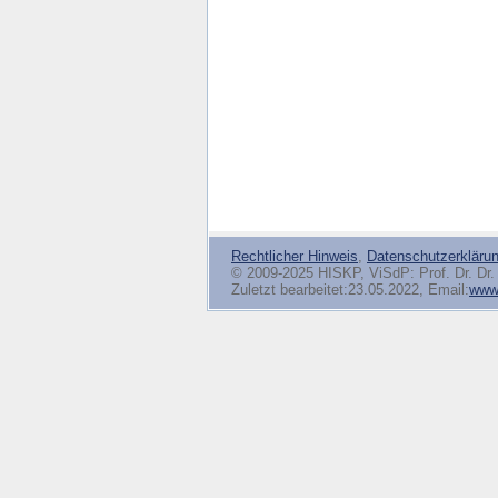
Rechtlicher Hinweis
,
Datenschutzerkläru
© 2009-2025 HISKP, ViSdP: Prof. Dr. Dr. 
Zuletzt bearbeitet:23.05.2022, Email:
www(