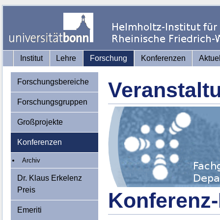
Institut
Lehre
Forschung
Konferenzen
Aktue
Forschungsbereiche
Veranstalt
Forschungsgruppen
Großprojekte
Konferenzen
Archiv
Dr. Klaus Erkelenz
Preis
Konferenz-
Emeriti