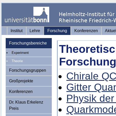
Institut
Lehre
Forschung
Konferenzen
Aktue
Forschungsbereiche
Theoretis
Experiment
Forschung
Theorie
Forschungsgruppen
Chirale Q
Großprojekte
Gitter Qu
Konferenzen
Physik de
Dr. Klaus Erkelenz
Quarkmode
Preis