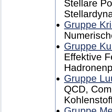
Stellare P
Stellardyn
Gruppe Kri
Numerisch
Gruppe Ku
Effektive F
Hadronenp
Gruppe Luu
QCD, Compu
Kohlenstof
Gruppe Me