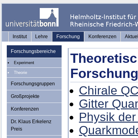
Institut
Lehre
Forschung
Konferenzen
Aktue
Forschungsbereiche
Theoretis
Experiment
Forschung
Theorie
Forschungsgruppen
Chirale Q
Großprojekte
Gitter Qu
Konferenzen
Physik de
Dr. Klaus Erkelenz
Quarkmode
Preis