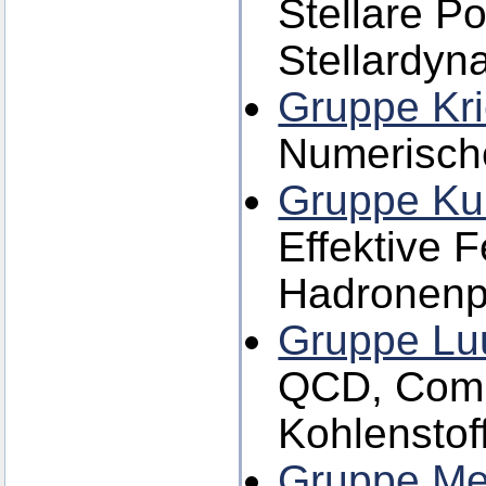
Stellare P
Stellardyn
Gruppe Kri
Numerisch
Gruppe Ku
Effektive F
Hadronenp
Gruppe Luu
QCD, Compu
Kohlenstof
Gruppe Me